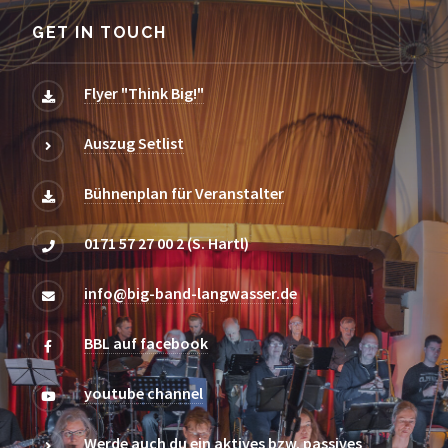
GET IN TOUCH
Flyer "Think Big!"
Auszug Setlist
Bühnenplan für Veranstalter
0171 57 27 00 2 (S. Hartl)
info@big-band-langwasser.de
BBL auf facebook
youtube channel
Werde auch du ein aktives bzw. passives